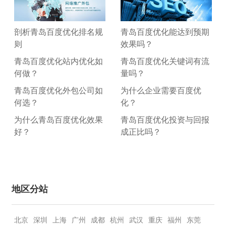
剖析青岛百度优化排名规
青岛百度优化能达到预期
则
效果吗？
青岛百度优化站内优化如
青岛百度优化关键词有流
何做？
量吗？
青岛百度优化外包公司如
为什么企业需要百度优
何选？
化？
为什么青岛百度优化效果
青岛百度优化投资与回报
好？
成正比吗？
百
做
你
地区分站
度
青
知
优
岛
道
北京
深圳
上海
广州
成都
杭州
武汉
重庆
福州
东莞
化